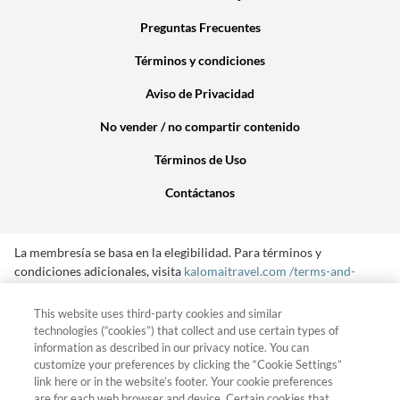
Preguntas Frecuentes
Términos y condiciones
Aviso de Privacidad
No vender / no compartir contenido
Términos de Uso
Contáctanos
La membresía se basa en la elegibilidad. Para términos y
condiciones adicionales, visita
kalomaitravel.com /terms-and-
conditions
o llame a su
Kalomai Travel
guía en
+52 55 5125 2507
This website uses third-party cookies and similar
Kalomai Travel
y las marcas relacionadas son marcas registradas
technologies (“cookies”) that collect and use certain types of
y/o marcas de servicio en los Estados Unidos e internacionalmente.
information as described in our privacy notice. You can
Reservados todos los derechos.
customize your preferences by clicking the “Cookie Settings”
link here or in the website’s footer. Your cookie preferences
are for each web browser and device. Certain cookies that